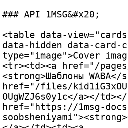
### API 1MSG&#x20;

<table data-view="cards
data-hidden data-card-c
type="image">Cover imag
<tr><td><a href="/pages
<strong>Шаблоны WABA</s
href="/files/kid1iG3xOU
OUgWZJ6s0y1c</a></td></
href="https://1msg-docs
soobsheniyami"><strong>
</a></td><td><a 