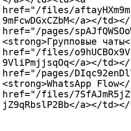
href="/files/aftayHXm9m
9mFcwDGxCZbM</a></td></
href="/pages/spAJfQWSOo
<strong>Групповые чаты<
href="/files/o9hUCBOx9V
9VliPmjjsqOq</a></td></
href="/pages/DIqc92enDl
<strong>WhatsApp Flow</
href="/files/7SfAJmR5jZ