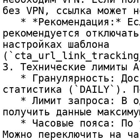
без VPN, ссылка может н
   * *Рекомендация:* Если ваша аудитория в РФ, 
рекомендуется отключать
настройках шаблона 
(`cta_url_link_tracking
3. Технические лимиты AP
   * Гранулярность: Доступна только ежедневная 
статистика (`DAILY`). П
   * Лимит запроса: В одном API-запросе можно 
получить данные максиму
   * Часовые пояса: По умолчанию используется UTC. 
Можно переключить на ча