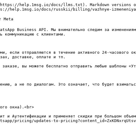
https://help.1msg.io/docs/llms.txt). Markdown versions o
s://help.1msg.io/docs/russkii/billing/vazhnye-izmeneniya
 Meta

atsApp Business API. Мы внимательно следим за изменениям
ь коммуникацию с клиентами.

ми, если отправляются в течение активного 24-часового ок
зах, доставке, оплате и тп.

 заказе, вы можете бесплатно отправить любые шаблоны «Ут
ению, а не по диалогам. Это означает, что будет взиматьс
ого окна).<br>

ит и Аутентификации и применяет скидки при большом объем
tsapp/pricing/updates-to-pricing?content_id=ZxKDNxrqUtsv