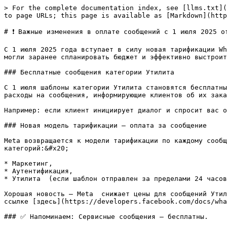
> For the complete documentation index, see [llms.txt](
to page URLs; this page is available as [Markdown](http
# ❗️ Важные изменения в оплате сообщений с 1 июля 2025 от
С 1 июля 2025 года вступает в силу новая тарификации Wh
могли заранее спланировать бюджет и эффективно выстроит
### Бесплатные сообщения категории Утилита

С 1 июля шаблоны категории Утилита становятся бесплатны
расходы на сообщения, информирующие клиентов об их зака
Например: если клиент инициирует диалог и спросит вас о
### Новая модель тарификации — оплата за сообщение

Meta возвращается к модели тарификации по каждому сообщ
категорий:&#x20;

* Маркетинг,

* Аутентификация,

* Утилита  (если шаблон отправлен за пределами 24 часов
Хорошая новость — Meta  снижает цены для сообщений Утил
ссылке [здесь](https://developers.facebook.com/docs/wha
### ✅ Напоминаем: Сервисные сообщения — бесплатны.
