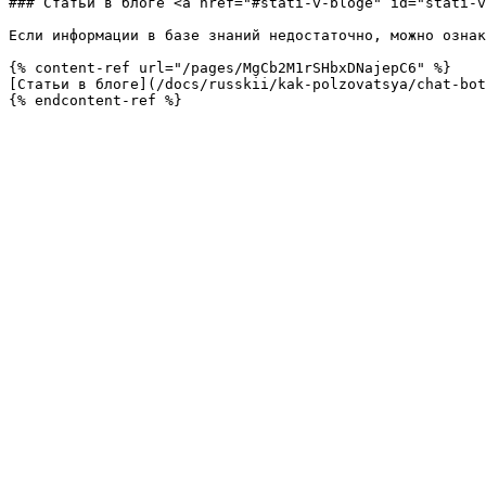
### Статьи в блоге <a href="#stati-v-bloge" id="stati-v
Если информации в базе знаний недостаточно, можно ознак
{% content-ref url="/pages/MgCb2M1rSHbxDNajepC6" %}

[Статьи в блоге](/docs/russkii/kak-polzovatsya/chat-bot