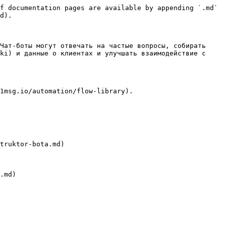
f documentation pages are available by appending `.md` 
d).

Чат-боты могут отвечать на частые вопросы, собирать 
ki) и данные о клиентах и улучшать взаимодействие с 
1msg.io/automation/flow-library).

truktor-bota.md)

.md)
