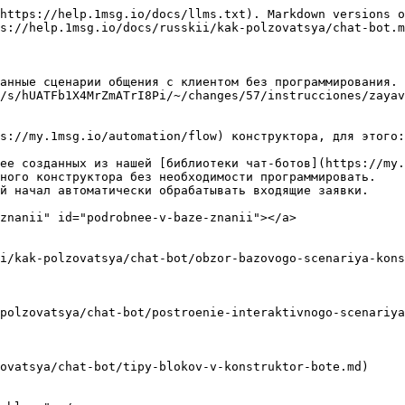
https://help.1msg.io/docs/llms.txt). Markdown versions o
s://help.1msg.io/docs/russkii/kak-polzovatsya/chat-bot.m
анные сценарии общения с клиентом без программирования. 
/s/hUATFb1X4MrZmATrI8Pi/~/changes/57/instrucciones/zayav
s://my.1msg.io/automation/flow) конструктора, для этого:

ее созданных из нашей [библиотеки чат-ботов](https://my.
ного конструктора без необходимости программировать.

й начал автоматически обрабатывать входящие заявки.

znanii" id="podrobnee-v-baze-znanii"></a>

i/kak-polzovatsya/chat-bot/obzor-bazovogo-scenariya-kons
polzovatsya/chat-bot/postroenie-interaktivnogo-scenariya
ovatsya/chat-bot/tipy-blokov-v-konstruktor-bote.md)
