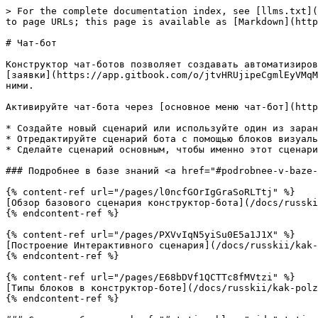
> For the complete documentation index, see [llms.txt](
to page URLs; this page is available as [Markdown](http
# Чат-бот

Конструктор чат-ботов позволяет создавать автоматизиров
[заявки](https://app.gitbook.com/o/jtvHRUjipeCgmlEyVMqM
ними.

Активируйте чат-бота через [основное меню чат-бот](http
* Создайте новый сценарий или используйте один из заран
* Отредактируйте сценарий бота с помощью блоков визуаль
* Сделайте сценарий основным, чтобы именно этот сценари
### Подробнее в базе знаний <a href="#podrobnee-v-baze-
{% content-ref url="/pages/l0ncfGOrIgGraSoRLTtj" %}

[Обзор базового сценария конструктор-бота](/docs/russki
{% endcontent-ref %}

{% content-ref url="/pages/PXVvIqN5yiSu0E5a1J1X" %}

[Построение Интерактивного сценария](/docs/russkii/kak-
{% endcontent-ref %}

{% content-ref url="/pages/E68bDVf1QCTTc8fMVtzi" %}

[Типы блоков в конструктор-боте](/docs/russkii/kak-polz
{% endcontent-ref %}
