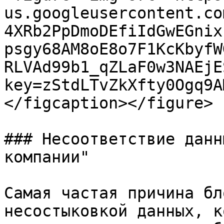
us.googleusercontent.co
4XRb2PpDmoDEfiIdGwEGnix
psgy68AM8oE8o7F1KcKbyfW
RLVAd99b1_qZLaF0w3NAEjE
key=zStdLTvZkXfty0Ogq9A
</figcaption></figure>

### Несоответствие данн
компании"

Самая частая причина бл
несостыковкой данных, к