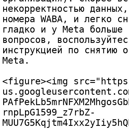
некорректностью данных,
номера WABA, и легко сн
гладко и у Meta больше 
вопросов, воспользуйтес
инструкцией по снятию о
Meta.

<figure><img src="https
us.googleusercontent.co
PAfPekLb5mrNFXM2MhgosGb
rnpLpG1599_z7rbZ-
MUU7G5Kqjtm4Ixx2yIiy5hQ