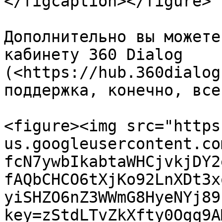
</figcaption></figure>

Дополнительно вы можете
кабинету 360 Dialog 
(<https://hub.360dialog
поддержка, конечно, все
<figure><img src="https
us.googleusercontent.co
fcN7ywbIkabtaWHCjvkjDY2
fAQbCHCO6tXjKo92LnXDt3x
yiSHZO6nZ3WWmG8HyeNYj89
key=zStdLTvZkXfty0Ogq9A