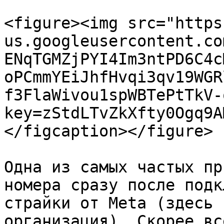
<figure><img src="https
us.googleusercontent.co
ENqTGMZjPYI4Im3ntPD6C4c
oPCmmYEiJhfHvqi3qv19WGR
f3FlaWivou1spWBTePtTkV-
key=zStdLTvZkXfty0Ogq9A
</figcaption></figure>

Одна из самых частых пр
номера сразу после подк
страйки от Meta (здесь 
организация). Скорее вс