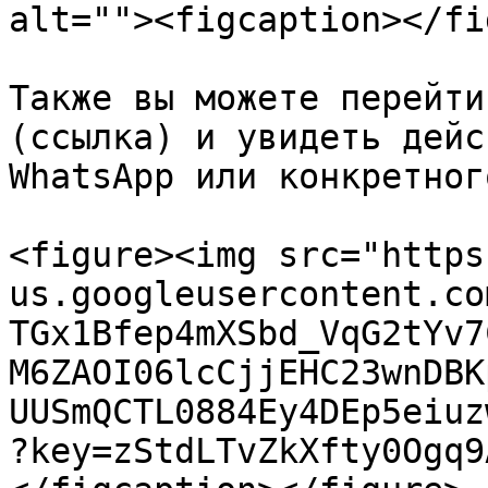
alt=""><figcaption></fi
Также вы можете перейти
(ссылка) и увидеть дейс
WhatsApp или конкретног
<figure><img src="https
us.googleusercontent.co
TGx1Bfep4mXSbd_VqG2tYv7
M6ZAOI06lcCjjEHC23wnDBK
UUSmQCTL0884Ey4DEp5eiuz
?key=zStdLTvZkXfty0Ogq9