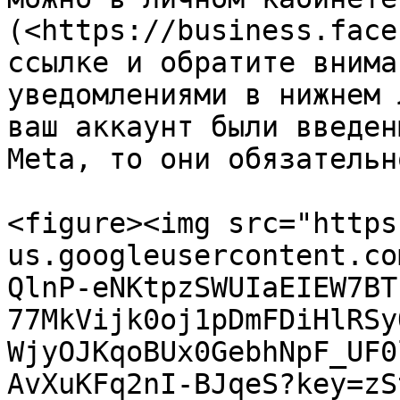
(<https://business.face
ссылке и обратите внима
уведомлениями в нижнем 
ваш аккаунт были введен
Meta, то они обязательн
<figure><img src="https
us.googleusercontent.co
QlnP-eNKtpzSWUIaEIEW7BT
77MkVijk0oj1pDmFDiHlRSy
WjyOJKqoBUx0GebhNpF_UF0
AvXuKFq2nI-BJqeS?key=zS