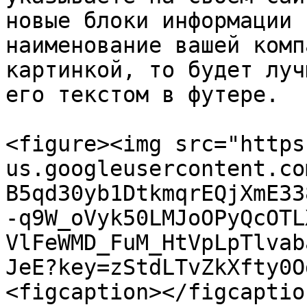
новые блоки информации 
наименование вашей комп
картинкой, то будет луч
его текстом в футере.

<figure><img src="https
us.googleusercontent.co
B5qd30yb1DtkmqrEQjXmE33
-q9W_oVyk50LMJoOPyQcOTL
VlFeWMD_FuM_HtVpLpTlvab
JeE?key=zStdLTvZkXfty0O
<figcaption></figcaptio