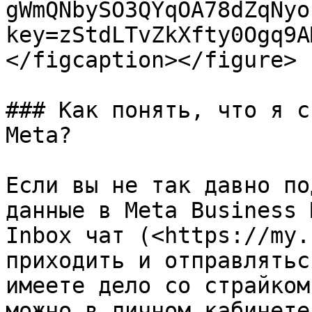
gWmQNbySO3QYqOA78dZqNyo
key=zStdLTvZkXfty0Ogq9A
</figcaption></figure>

### Как понять, что я с
Meta?

Если вы не так давно по
данные в Meta Business 
Inbox чат (<https://my.
приходить и отправлятьс
имеете дело со страйком
можно в личном кабинете