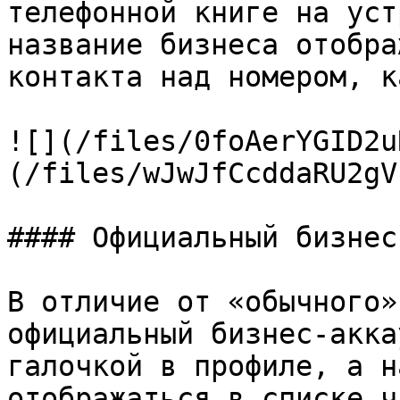
телефонной книге на уст
название бизнеса отобра
контакта над номером, к
![](/files/0foAerYGID2u
(/files/wJwJfCcddaRU2gV
#### Официальный бизнес
В отличие от «обычного»
официальный бизнес-акка
галочкой в профиле, а н
отображаться в списке ч