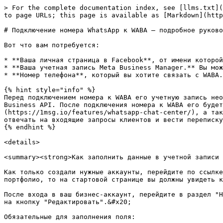
> For the complete documentation index, see [llms.txt](https://help.1msg.io/docs/llms.txt). Markdown versions of documentation pages are available by appending `.md` to page URLs; this page is available as [Markdown](https://help.1msg.io/docs/russkii/registraciya/podklyuchenie-nomera-whatsapp-k-waba-podrobnoe-rukovodstvo.md).

# Подключение номера WhatsApp к WABA — подробное руководство

Вот что вам потребуется:

* **Ваша личная страница в Facebook**, от имени которой будут созданы учетные записи в **Meta Business Manager** и **WhatsApp Business Account**.
* **Ваша учетная запись Meta Business Manager.** Вы можете создать ее на [бизнес-странице Facebook](https://business.facebook.com/) или использовать уже существующую.
* **Номер телефона**, который вы хотите связать с WABA. При выборе номера ознакомьтесь с примечанием ниже:

{% hint style="info" %}
Перед подключением номера к WABA его учетную запись необходимо удалить из приложений WhatsApp и WhatsApp Business App, иначе номер невозможно будет связать с WhatsApp Business API. После подключения номера к WABA его будет нельзя использовать в обычных приложениях WhatsApp, но мы сразу откроем вам доступ к [WhatsApp Inbox чату](https://1msg.io/features/whatsapp-chat-center/), а также к [мобильному приложению](https://play.google.com/store/apps/details?id=app.onemessage.io), чтобы вы могли отвечать на входящие запросы клиентов и вести переписку.
{% endhint %}

<details>

<summary><strong>Как заполнить данные в учетной записи в Meta Business Manager</strong></summary>

Как только создали нужные аккаунты, перейдите по ссылке в [Meta Business](https://business.facebook.com). Так как мы предполагаем, что вы впервые создаете бизнес-портфолио, то на стартовой странице вы должны увидеть кнопку  “Создать бизнес-портфолио”. Нажмите на нее.&#x20;

После входа в ваш бизнес-аккаунт, перейдите в раздел "Настройки компании" в меню слева внизу. Затем выберите "Информация о компании" и нажмите на открывшейся странице  на кнопку "Редактировать".&#x20;

Обязательные для заполнения поля:

* **Название компании.** Название компании должно соответствовать тому, как оно записано в свидетельстве ИНН, в ЕГРЮЛ или ЕГРИП&#x20;
* **Сайт компании.** Укажите адрес вашего сайта. В подвале вашего сайте обязательно должны быть выведены реквизиты вашего юридического лица и телефон, зарегистрированный на имя компании.
* **Электронный адрес компании.** Домены вашего сайта и почты должны совпадать. Например, если у нас сайт example.com, то почта, к примеру, может выглядеть как <sales@example.com>.
* **Страна, адрес, индекс, город** - эти данные должны совпадать с юридическим адресом вашей компании. В дальнейшем для верификации аккаунта в Meta необходимо будет предоставить документы, подтверждающие принадлежность данного адреса к вашей компании
* **Номер телефона компании.** Номер в Business Manager и номер для WABA могут совпадать, но могут и отличаться. Для номера, который указываем здесь, нужно предоставить подтверждающие документы.Также хорошо, если телефон будет размещен на сайте в шапке либо в подвале сайта.&#x20;

</details>

### **Короткий перечень того, что предстоит сделать:**

1. Зарегистрироваться в 1 msg.io и оформить подписку.
2. Пройти регистрацию в 360 Dialog — наши партнеры провайдеры API. Регистрация проходит на нашем сайте, от вас не потребуется 