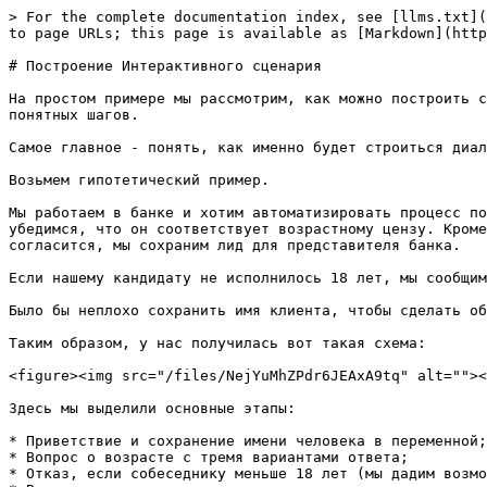
> For the complete documentation index, see [llms.txt](https://help.1msg.io/docs/llms.txt). Markdown versions of documentation pages are available by appending `.md` to page URLs; this page is available as [Markdown](https://help.1msg.io/docs/russkii/kak-polzovatsya/chat-bot/postroenie-interaktivnogo-scenariya.md).

# Построение Интерактивного сценария

На простом примере мы рассмотрим, как можно построить сложное взаимодействие с клиентом. Пусть вас не пугает слово «сложное», потому что оно состоит из простых и понятных шагов.

Самое главное - понять, как именно будет строиться диалог и к чему мы в итоге должны прийти. Давайте разберемся!

Возьмем гипотетический пример.

Мы работаем в банке и хотим автоматизировать процесс подачи заявки на открытие банковского счета. Сначала мы поприветствуем потенциального клиента, спросим его имя и убедимся, что он соответствует возрастному цензу. Кроме того, если нашему клиенту больше 60 лет, мы предложим ему специальную пенсионную программу, и если он согласится, мы сохраним лид для представителя банка.

Если нашему кандидату не исполнилось 18 лет, мы сообщим ему, что не можем открыть счет сейчас, и с удовольствием подождем его, когда он достигнет совершеннолетия.

Было бы неплохо сохранить имя клиента, чтобы сделать общение более персонализированным и приятным. Давайте сделаем и это.

Таким образом, у нас получилась вот такая схема:​

<figure><img src="/files/NejYuMhZPdr6JEAxA9tq" alt=""><figcaption><p>Схема сценария</p></figcaption></figure>

Здесь мы выделили основные этапы:

* Приветствие и сохранение имени человека в переменной;
* Вопрос о возрасте с тремя вариантами ответа;
* Отказ, если собеседнику меньше 18 лет (мы дадим возможность выбрать возраст еще раз, если человек ошибся);
* Вопрос, заинтересован ли кандидат в специальном предложении, если ему больше 60 лет;
* Отправка запроса с данными клиента представителю банка;
* Переход к рассмотрению заявки.

## Сборка сценария

### Переменные

Мы упомянули переменную, в которой будет храниться имя. Ее необходимо предварительно создать в разделе настроек сценария. Для этого перейдите в меню Конструктор ботов → Сценарии → Настройки→ Переменные.

{% hint style="warning" %}
Помните, что имена переменных чувствительны к регистру. Например, переменные 'Age' и 'age' - это две разные переменные.
{% endhint %}

Здесь мы создадим переменную. Для этого нажмите кнопку "+ Создать", затем задайте имя переменной, которое мы понимаем (допустим, 'Name'), и выберите тип - 'text'. При желании можно задать описание, чтобы потом не запутаться.

<figure><img src="/files/qD0U839nDlx0AJBX5P18" alt=""><figcaption><p>Создание переменной 1</p></figcaption></figure>

<figure><img src="/files/6KAJ1LyjEgWkZzEILQH4" alt=""><figcaption><p>Создание переменной 2</p></figcaption></figure>

<figure><img src="/files/b8K9bLrTgkyg10jkMOm5" alt=""><figcaption><p>Создание переменной 3</p></figcaption></figure>

Примечание: Переменная создается для конкретного контакта и не пересекается с данными из других диалогов. То есть значение переменной будет разным для разных клиентов - тех, которые были получены в конкретном диалоге.

### Создание сценария

В списке сценариев мы создали два потока (мы называем их «потоками»). Один мы переименовали на «Приветствие», он будет содержать инструкции для бота, которые мы описали на диа